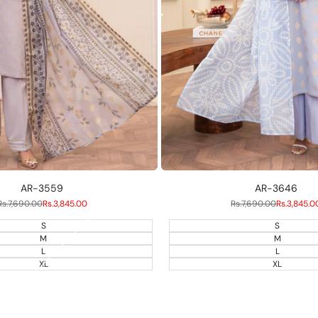
AR-3559
AR-3646
Normalpreis
Rs.7,690.00
Verkaufspreis
Rs.3,845.00
Normalpreis
Rs.7,690.00
Verkaufsp
Rs.3,845.0
S
S
M
M
L
L
XL
XL