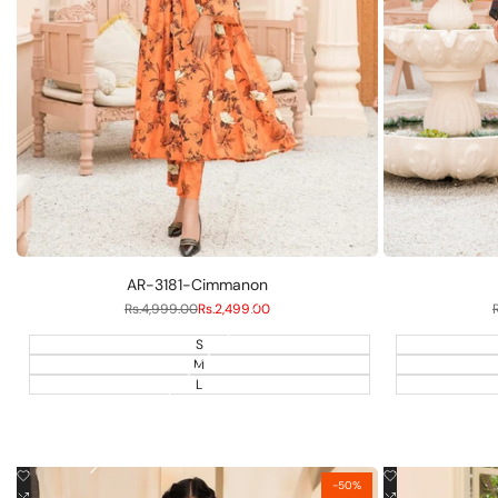
AR-3181-Cimmanon
Normalpreis
Rs.4,999.00
Verkaufspreis
Rs.2,499.00
S
M
L
Zur
Zur
Schnellansicht
-
50
%