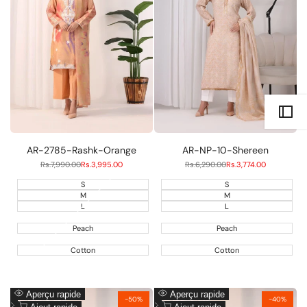
souhaits
souhaits
AR-2785-Rashk-Orange
AR-NP-10-Shereen
Prix
Rs.7,990.00
Prix
Rs.3,995.00
Prix
Rs.6,290.00
Prix
Rs.3,774.00
régulier
soldé
régulier
soldé
S
S
M
M
L
L
Peach
Peach
Cotton
Cotton
Ajouter
Ajouter
Aperçu rapide
Aperçu rapide
-
50
%
-
40
%
à
Ajouter
à
Ajouter